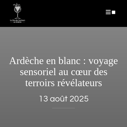
ARTICLES
Ardèche en blanc : voyage
sensoriel au cœur des
terroirs révélateurs
13 août 2025