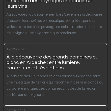
l’influence des paysages ardéchois sur
leurs vins
Au sud-ouest du département, les Cévennes ardéchoises
dressent leurs crêtes en mosaïque, entaillées par des
vallées étroites où le paysage se cabre, rendant la culture
de la vigne aussi exigeante que précieuse...
17/05/2026
À la découverte des grands domaines du
blanc en Ardèche : entre lumière,
contrastes et révélations
À la lisière des Cévennes et des Causses, l’Ardèche offre
une mosaïque de terroirs qui façonnent des vins blancs au
caractère marqué. Les domaines viticoles de la région,
portés par des vignerons...
28/08/2025