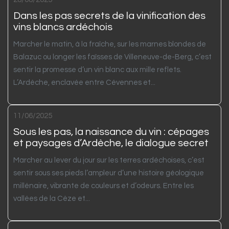
Dans les pas secrets de la vinification des
vins blancs ardéchois
Marcher le matin, à la fraîche, sur les marnes blondes de
Balazuc ou longer les faïsses de Villeneuve-de-Berg, c’est
sentir la promesse d’un vin blanc aux mille reflets.
L’Ardèche, enclavée entre Cévennes et...
11/06/2025
Sous les pas, la naissance du vin : cépages
et paysages d’Ardèche, le dialogue secret
Marcher au lever du jour sur les terres ardéchoises, c’est
sentir sous ses pieds l’ampleur d’une histoire géologique
millénaire, vibrante de couleurs et d’odeurs. Entre les
vallées de la Cèze et...