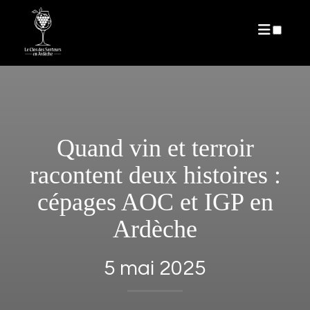
ARTICLES
Quand vin et terroir
racontent deux histoires :
cépages AOC et IGP en
Ardèche
5 mai 2025