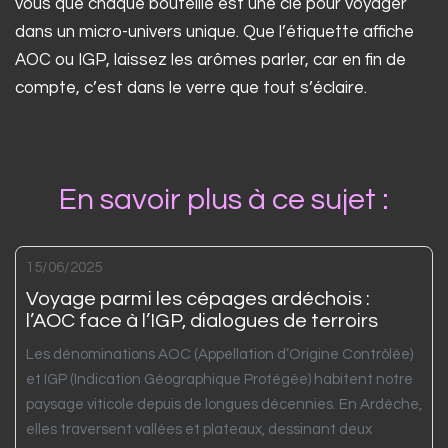
vous que chaque bouteille est une clé pour voyager
dans un micro-univers unique. Que l’étiquette affiche
AOC ou IGP, laissez les arômes parler, car en fin de
compte, c’est dans le verre que tout s’éclaire.
En savoir plus à ce sujet :
15/06/2025
Voyage parmi les cépages ardéchois :
l’AOC face à l’IGP, dialogues de terroirs
Les dénominations AOC (Appellation d’Origine Contrôlée)
et IGP (Indication Géographique Protégée) habitent notre
paysage viticole depuis de longues décennies. En Ardèche,
elles traversent vallées et plateaux, dessinant deux