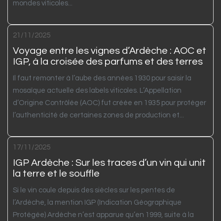
mondes viticoles...
21/11/2025
Voyage entre les vignes d’Ardèche : AOC et
IGP, à la croisée des parfums et des terres
Il faut remonter à l’aube des années 1930 pour saisir la
mosaïque actuelle des labels viticoles. L’Appellation
d’Origine Contrôlée (AOC) fut créée en 1935 pour protéger
l’authenticité de certaines zones de production et...
17/11/2025
IGP Ardèche : Sur les traces d’un vin qui unit
la terre et le souffle
Si le vin coule depuis des siècles sur les pentes de
l’Ardèche, la mention IGP (Indication Géographique
Protégée) Ardèche n’est apparue qu’en 1999, suite à la