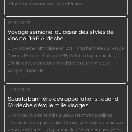
réforme européenne sur la protection...
29/11/2025
Voyage sensoriel au cœur des styles de
vins de l’IGP Ardèche
L’IGP Ardèche, officialisée en 2011 mais héritière du “Vin de
Pays de l’Ardèche” né en 1968, s’étend du plateau des
Boutières aux terrasses méridionales du Rhône. Elle
comprend près de...
15/12/2025
Sous la bannière des appellations : quand
l’Ardèche dévoile mille visages
Une mosaïque de terroirs, plusieurs lectures possibles
L’Ardèche reste parfois discrète sur les étagères, mais son
vignoble s’étend — du plateau des Cévennes aux confins